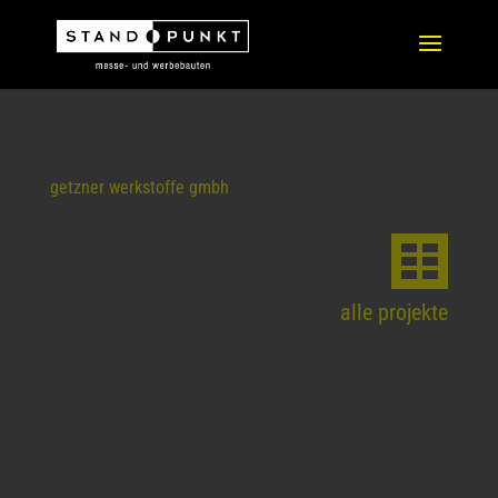
getzner werkstoffe gmbh
alle projekte