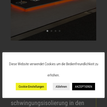
Diese Website verwendet Cookies um die Bedienfreundlichkeit zu
der kunde.
erhöhen.
die getzner werkstoff gmbh ist
Cookie-Einstellungen
Ablehnen
AKZEPTIEREN
spezialist für
schwingungsisolierung in den