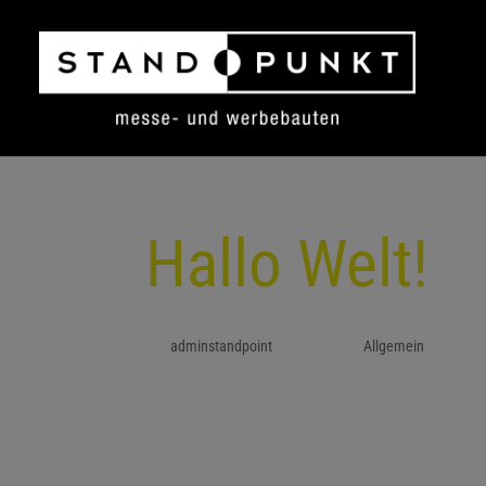
Hallo Welt!
von
adminstandpoint
|
Okt. 9, 2019
|
Allgemein
Willkommen bei Standpunkt 
Dies ist dein erster Beitrag. 